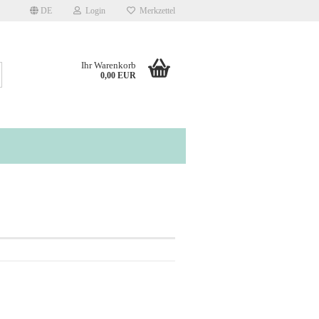
DE
Login
Merkzettel
Ihr Warenkorb
Suche...
0,00 EUR