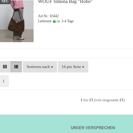
WOUF Simona Bag "Hobo"
NEU
Art.Nr.: 03442
Lieferzeit:
ca. 3-4 Tage
Sortieren nach
pro Seite
Sortieren nach
16 pro Seite
1
1
bis
15
(von insgesamt
15
)
UNSER VERSPRECHEN