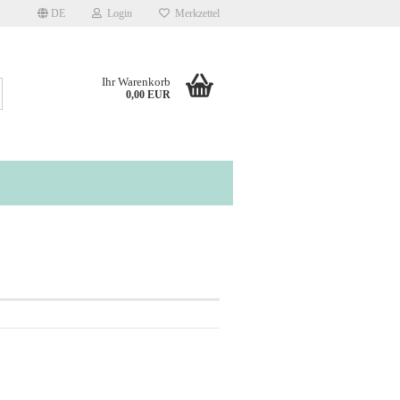
DE
Login
Merkzettel
Ihr Warenkorb
Suche...
0,00 EUR