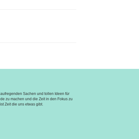
aufregenden Sachen und tollen Ideen für 
e zu machen und die Zeit in den Fokus zu 
st Zeit die uns etwas gibt.