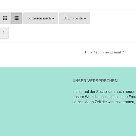
Sortieren nach
pro Seite
Sortieren nach
16 pro Seite
1
1
bis
7
(von insgesamt
7
)
UNSER VERSPRECHEN
Immer auf der Suche sein nach neuen 
unsere Workshops, um euch eine Freud
setzen; denn Zeit die wir uns nehmen, i