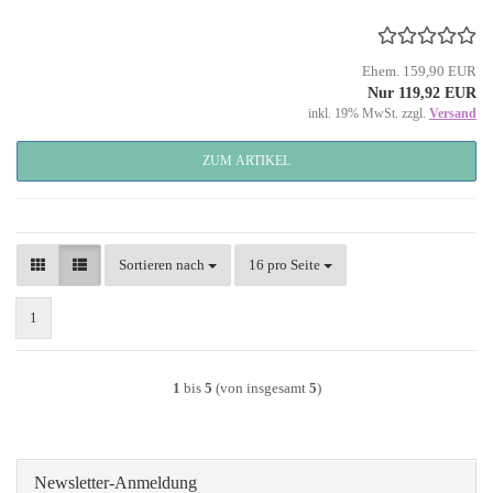
Ehem. 159,90 EUR
Nur 119,92 EUR
inkl. 19% MwSt. zzgl.
Versand
ZUM ARTIKEL
Sortieren nach
pro Seite
Sortieren nach
16 pro Seite
1
1
bis
5
(von insgesamt
5
)
Newsletter-Anmeldung