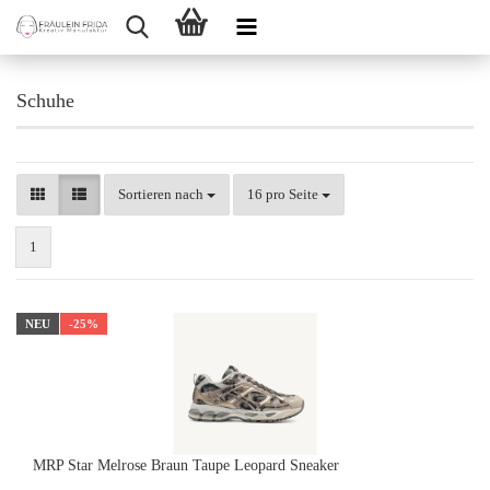
Schuhe
Sortieren nach
pro Seite
Sortieren nach
16 pro Seite
1
NEU
-25%
MRP Star Melrose Braun Taupe Leopard Sneaker