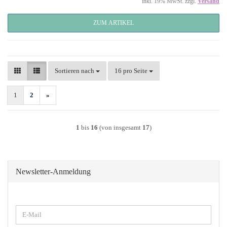
inkl. 19% MwSt. zzgl.
Versand
ZUM ARTIKEL
Sortieren nach
pro Seite
Sortieren nach
16 pro Seite
1
2
»
1
bis
16
(von insgesamt
17
)
Newsletter-Anmeldung
WEITER
E-
ZUR
Mail