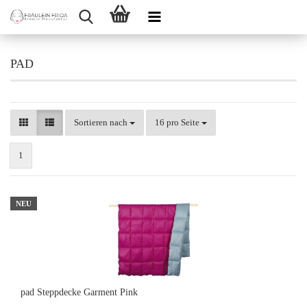
PAD
Sortieren nach
pro Seite
Sortieren nach
16 pro Seite
1
NEU
pad Steppdecke Garment Pink