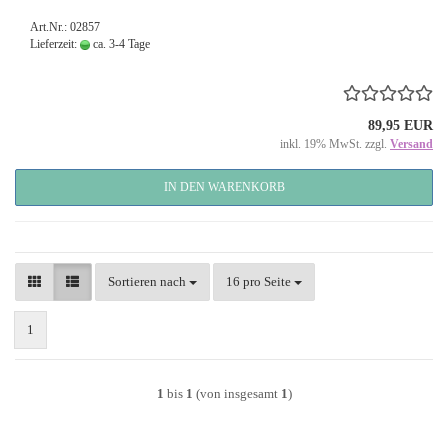
Art.Nr.: 02857
Lieferzeit:
ca. 3-4 Tage
89,95 EUR
inkl. 19% MwSt. zzgl.
Versand
IN DEN WARENKORB
Sortieren nach
pro Seite
Sortieren nach
16 pro Seite
1
1
bis
1
(von insgesamt
1
)