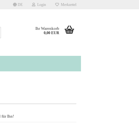
DE
Login
Merkzettel
Ihr Warenkorb
Suche...
0,00 EUR
 für Ihn!