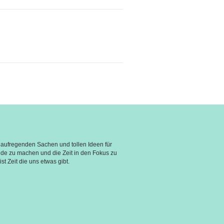
aufregenden Sachen und tollen Ideen für 
e zu machen und die Zeit in den Fokus zu 
st Zeit die uns etwas gibt.