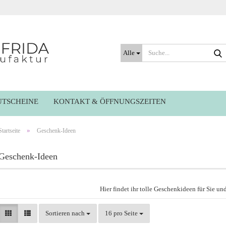
Alle
UTSCHEINE
KONTAKT & ÖFFNUNGSZEITEN
»
Startseite
Geschenk-Ideen
Geschenk-Ideen
Hier findet ihr tolle Geschenkideen für Sie und
Sortieren nach
pro Seite
Sortieren nach
16 pro Seite