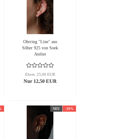
Ohrring "Line" aus
Silber 925 von Soek
Atelier
Ehem. 25,00 EUR
Nur 12,50 EUR
%
NEU
-50%