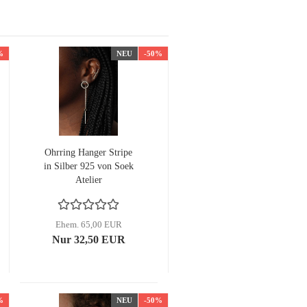
%
NEU
-50%
Ohrring Hanger Stripe
in Silber 925 von Soek
Atelier
Ehem. 65,00 EUR
Nur 32,50 EUR
%
NEU
-50%