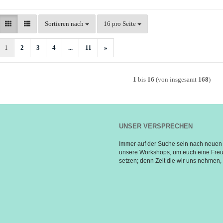
Sortieren nach
pro Seite
Sortieren nach
16 pro Seite
1
2
3
4
...
11
»
1
bis
16
(von insgesamt
168
)
UNSER VERSPRECHEN
Immer auf der Suche sein nach neuen 
unsere Workshops, um euch eine Freud
setzen; denn Zeit die wir uns nehmen, i