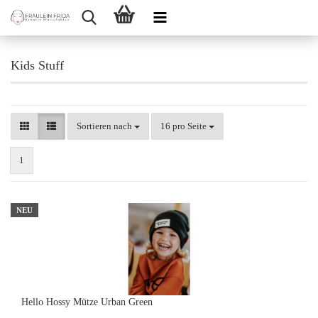
Kids Stuff
Sortieren nach
pro Seite
Sortieren nach
16 pro Seite
1
NEU
Hello Hossy Mütze Urban Green