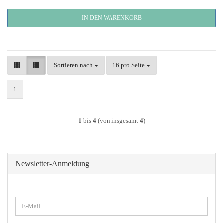
IN DEN WARENKORB
Sortieren nach
pro Seite
Sortieren nach
16 pro Seite
1
1
bis
4
(von insgesamt
4
)
Newsletter-Anmeldung
WEITER
E-
ZUR
Mail
NEWSLETTER-