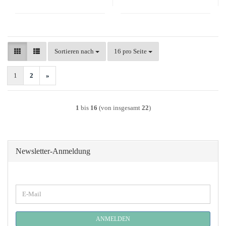
Sortieren nach
pro Seite
Sortieren nach
16 pro Seite
1
2
»
1
bis
16
(von insgesamt
22
)
Newsletter-Anmeldung
WEITER
E-
ZUR
Mail
NEWSLETTER-
ANMELDUNG
ANMELDEN