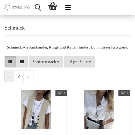
Schmuck
Schmuck wie Armbänder, Ringe und Ketten findest Du in dieser Kategorie.
Sortieren nach
pro Seite
Sortieren nach
16 pro Seite
1
2
»
NEU
NEU