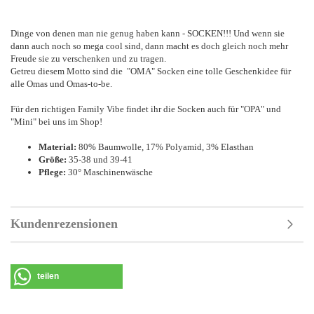
Dinge von denen man nie genug haben kann - SOCKEN!!! Und wenn sie
dann auch noch so mega cool sind, dann macht es doch gleich noch mehr
Freude sie zu verschenken und zu tragen.
Getreu diesem Motto sind die "OMA" Socken eine tolle Geschenkidee für
alle Omas und Omas-to-be.
Für den richtigen Family Vibe findet ihr die Socken auch für "OPA" und
"Mini" bei uns im Shop!
Material:
80% Baumwolle, 17% Polyamid, 3% Elasthan
Größe:
35-38 und 39-41
Pflege:
30° Maschinenwäsche
Kundenrezensionen
teilen