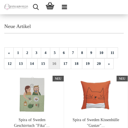
Neue Artikel
«
1
2
3
4
5
6
7
8
9
10
11
12
13
14
15
16
17
18
19
20
»
NEU
NEU
Spira of Sweden
Spira of Sweden Kissenhülle
Geschirrtuch "Fika"...
"Gustav"...