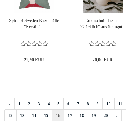
Spira of Sweden Kissenhülle
Eulenschnitt Becher
"Kerstin"...
"Glücklich" aus Steingut...
22,90 EUR
20,00 EUR
«
1
2
3
4
5
6
7
8
9
10
11
12
13
14
15
16
17
18
19
20
»